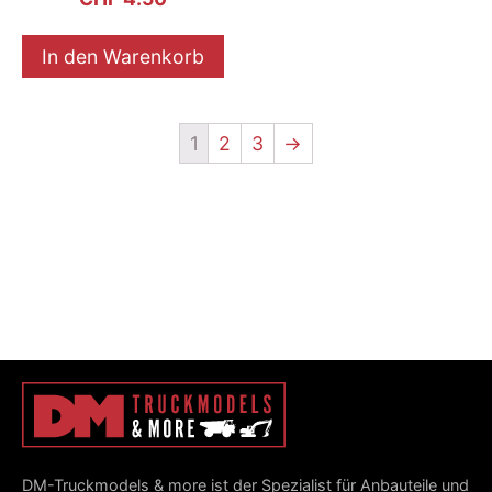
In den Warenkorb
1
2
3
→
DM-Truckmodels & more ist der Spezialist für Anbauteile und