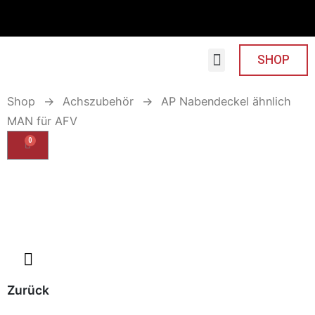
SHOP
Shop
→
Achszubehör
→
AP Nabendeckel ähnlich
MAN für AFV
0
Zurück